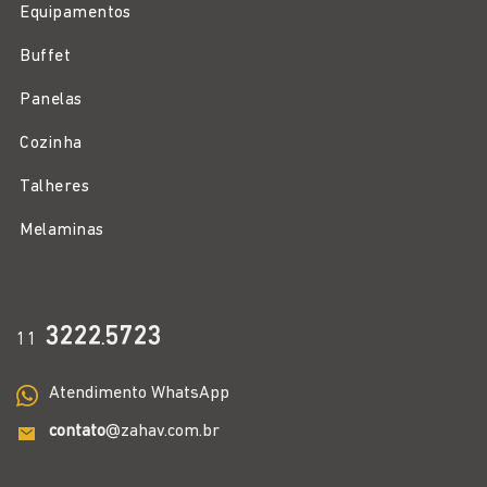
Equipamentos
Buffet
Panelas
Cozinha
Talheres
Melaminas
3222
5723
11
.
Atendimento WhatsApp
contato
@zahav.com.br