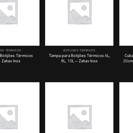
ÕES TÉRMICOS
BOTIJÕES TÉRMICOS
Botijões Térmicos
Tampa para Botijões Térmicos 6L,
Cuba
 Zahav Inox
8L, 10L – Zahav Inox
20cm 