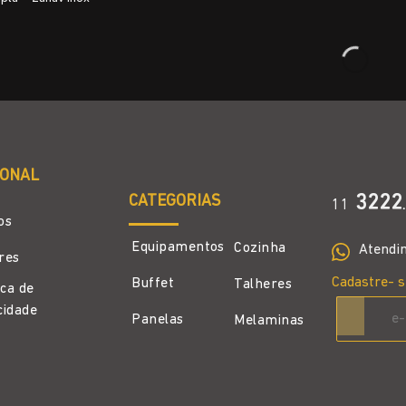
IONAL
CATEGORIAS
3222
11
.
os
Equipamentos
Cozinha
Atendi
ores
Cadastre- s
Buffet
Talheres
ica de
cidade
Panelas
Melaminas