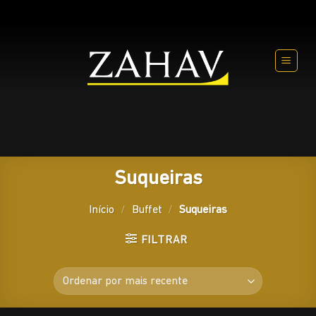
Skip
to
content
Suqueiras
Início
/
Buffet
/
Suqueiras
FILTRAR