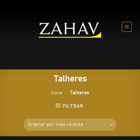
Skip
to
content
Talheres
Início
/
Talheres
FILTRAR