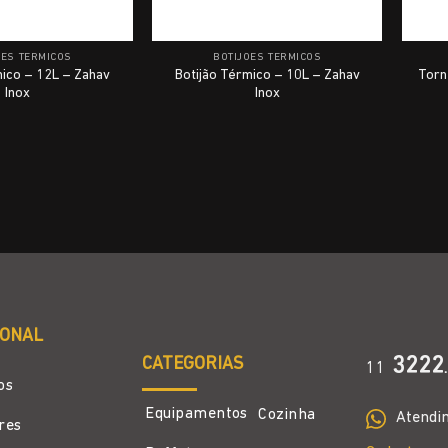
ÕES TÉRMICOS
BOTIJÕES TÉRMICOS
mico – 12L – Zahav
Botijão Térmico – 10L – Zahav
Torn
Inox
Inox
IONAL
CATEGORIAS
3222
11
.
os
Equipamentos
Cozinha
Atendi
ores