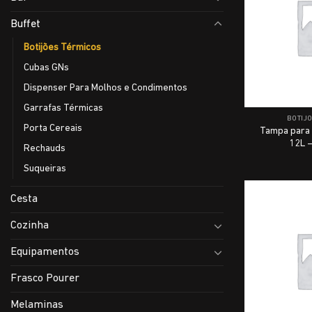
Buffet
Botijões Térmicos
Cubas GNs
Dispenser Para Molhos e Condimentos
Garrafas Térmicas
BOTIJ
Porta Cereais
Tampa para 
12L –
Rechauds
Suqueiras
Cesta
Cozinha
Equipamentos
Frasco Pourer
Melaminas