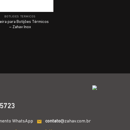
BOTIJÕES TÉRMICOS
eira para Botijões Térmicos
– Zahav Inox
5723
mento WhatsApp
contato
@zahav.com.br