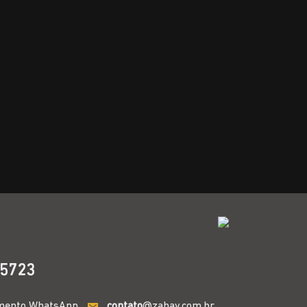
5723
mento WhatsApp
contato
@zahav.com.br