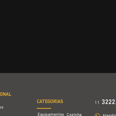
IONAL
CATEGORIAS
3222
11
.
os
Equipamentos
Cozinha
Atendi