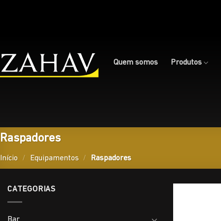
Skip
to
content
Quem somos
Produtos
Raspadores
Início
/
Equipamentos
/
Raspadores
CATEGORIAS
Bar