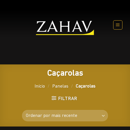
Skip
to
content
Caçarolas
Início
/
Panelas
/
Caçarolas
FILTRAR