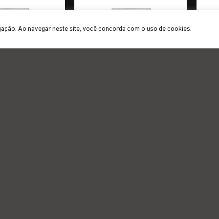
gação. Ao navegar neste site, você concorda com o uso de cookies.
BAR
BAR
Saca-rolhas 3 em 1 12cm – Zahav
 17cm – Zahav Inox
Saca
Inox
IONAL
CATEGORIAS
3222
11
.
os