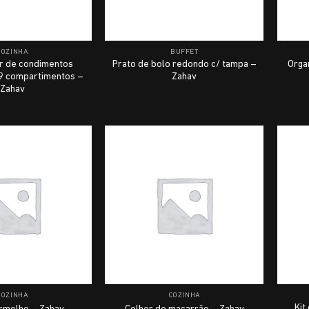
COZINHA
BUFFET
r de condimentos
Prato de bolo redondo c/ tampa –
Orga
 compartimentos –
Zahav
Zahav
COZINHA
COZINHA
Kit