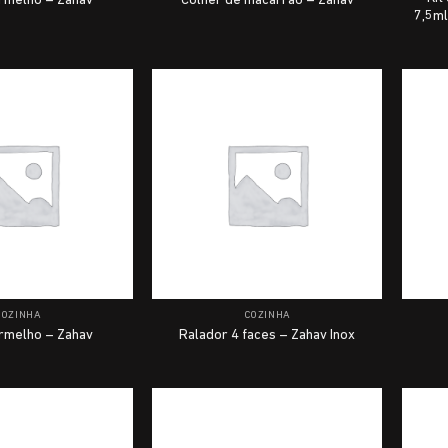
ermelho – Zahav
Colher de macarrão – Zahav
7,5ml
COZINHA
COZINHA
ermelho – Zahav
Ralador 4 faces – Zahav Inox