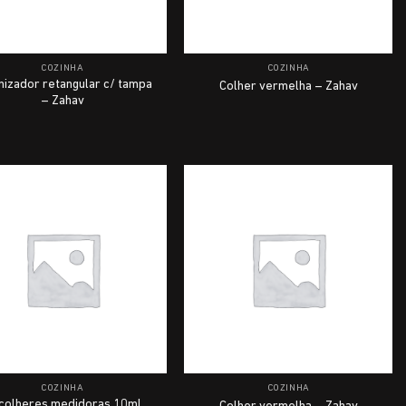
COZINHA
COZINHA
nizador retangular c/ tampa
Colher vermelha – Zahav
– Zahav
COZINHA
COZINHA
 colheres medidoras 10ml,