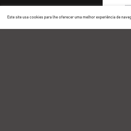
Este site usa cookies para lhe oferecer uma melhor experiência de nave
Saca-rolhas
INSTITUC
Quem som