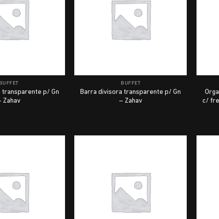
BUFFET
BUFFET
a transparente p/ Gn
Barra divisora transparente p/ Gn
Orga
– Zahav
– Zahav
c/ fr