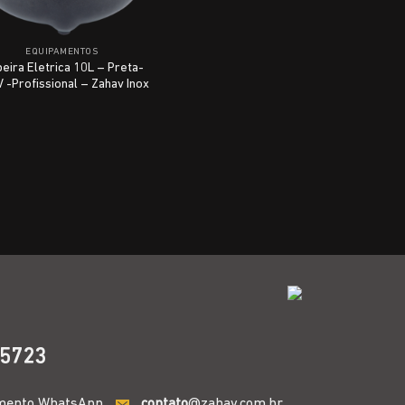
EQUIPAMENTOS
eira Eletrica 10L – Preta-
 -Profissional – Zahav Inox
5723
mento WhatsApp
contato
@zahav.com.br