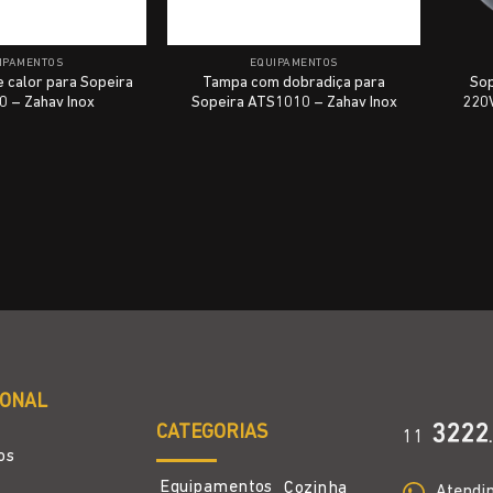
IPAMENTOS
EQUIPAMENTOS
e calor para Sopeira
Tampa com dobradiça para
Sop
 – Zahav Inox
Sopeira ATS1010 – Zahav Inox
220V
IONAL
CATEGORIAS
3222
11
.
os
Equipamentos
Cozinha
Atendi