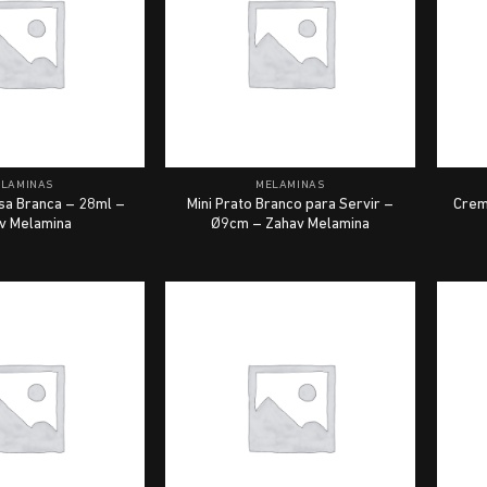
ELAMINAS
MELAMINAS
sa Branca – 28ml –
Mini Prato Branco para Servir –
Crem
v Melamina
Ø9cm – Zahav Melamina