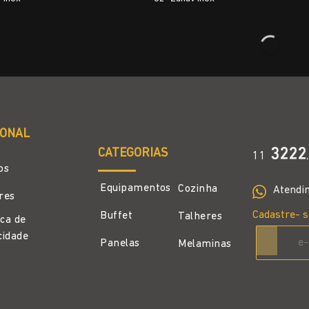
IONAL
CATEGORIAS
3222
11
.
os
Equipamentos
Cozinha
Atendi
ores
Cadastre- s
Buffet
Talheres
ica de
cidade
Panelas
Melaminas