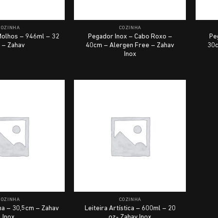
COZINHA
COZINHA
Molhos – 946ml – 32
Pegador Inox – Cabo Roxo –
Pe
 – Zahav
40cm – Alergen Free – Zahav
30c
Inox
COZINHA
COZINHA
ina – 30,5cm – Zahav
Leiteira Artística – 600ml – 20
Inox
oz- Zahav Inox