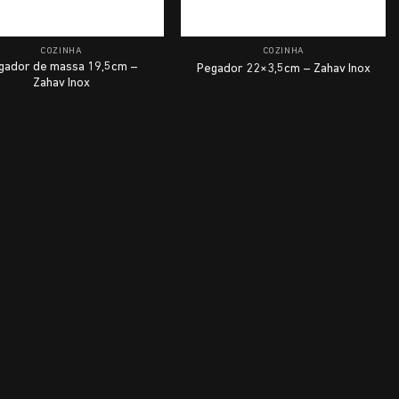
COZINHA
COZINHA
gador de massa 19,5cm –
Pegador 22×3,5cm – Zahav Inox
Zahav Inox