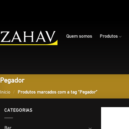
Skip
to
content
Quem somos
Produtos
Pegador
Início
/
Produtos marcados com a tag “Pegador”
CATEGORIAS
Bar