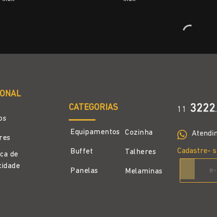
IONAL
CATEGORIAS
3222
11
.
os
Equipamentos
Cozinha
Atendi
ores
Cadastre- s
Buffet
Talheres
ica de
cidade
Panelas
Melaminas