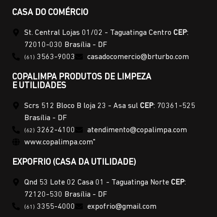
CASA DO COMÉRCIO
St. Central Lojas 01/02 - Taguatinga Centro
CEP
:
72010-030 Brasília - DF
3563-9003
casadocomercio@brturbo.com
(61)
COPALIMPA PRODUTOS DE LIMPEZA
E UTILIDADES
Scrs 512 Bloco B loja 23 - Asa sul
CEP
: 70361-525
Brasília - DF
3262-4100
atendimento@copalimpa.com
(62)
www.copalimpa.com"
EXPOFRIO (CASA DA UTILIDADE)
Qnd 53 Lote 02 Casa 01 - Taguatinga Norte
CEP
:
72120-530 Brasília - DF
3355-4000
expofrio@gmail.com
(61)