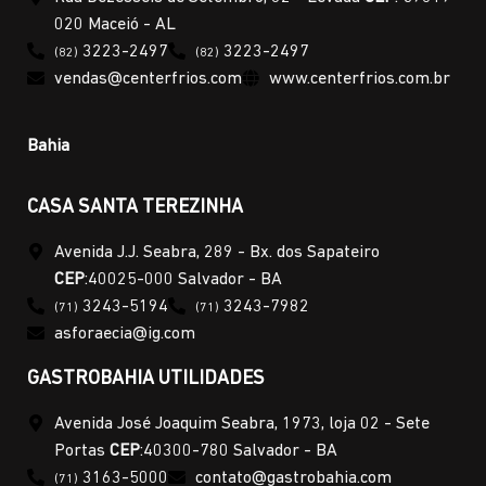
020 Maceió - AL
3223-2497
3223-2497
(82)
(82)
vendas@centerfrios.com
www.centerfrios.com.br
Bahia
CASA SANTA TEREZINHA
Avenida J.J. Seabra, 289 - Bx. dos Sapateiro
CEP
:40025-000 Salvador - BA
3243-5194
3243-7982
(71)
(71)
asforaecia@ig.com
GASTROBAHIA UTILIDADES
Avenida José Joaquim Seabra, 1973, loja 02 - Sete
Portas
CEP
:40300-780 Salvador - BA
3163-5000
contato@gastrobahia.com
(71)