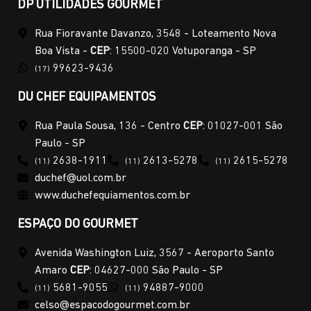
DP UTILIDADES GOURMET
Rua Fioravante Davanzo, 3548 - Loteamento Nova
Boa Vista -
CEP
: 15500-020 Votuporanga - SP
99623-9436
(17)
DU CHEF EQUIPAMENTOS
Rua Paula Sousa, 136 - Centro
CEP
: 01027-001 São
Paulo - SP
2638-1911
2613-5278
2615-5278
(11)
(11)
(11)
duchef@uol.com.br
www.duchefequiamentos.com.br
ESPAÇO DO GOURMET
Avenida Washington Luiz, 3567 - Aeroporto Santo
Amaro
CEP
: 04627-000 São Paulo - SP
5681-9055
94887-9000
(11)
(11)
celso@espacodogourmet.com.br