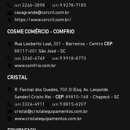
3246-3898
9.9278-7185
(47)
(47)
casagrande@corcril.com.br
https://www.corcril.com.br/
COSME COMÉRCIO - COMFRIO
Rua Leoberto Leal, 301 - Barreiros - Centro
CEP
:
88117-001 São José - SC
3240-4749
9.9918-8773
(48)
(48)
www.comfrio.com.br
CRISTAL
R. Faxinal dos Guedes, 700 D (Esq. Av. Leopoldo
Sander) Cristo Rei -
CEP
: 89810-168 - Chapecó - SC
3324-4911
9.8815-6207
(49)
(49)
cristal@cristalequipamentos.com.br
www.cristalequipamentos.com.br