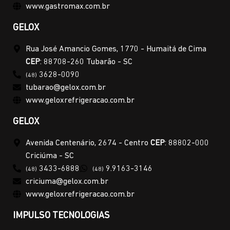
www.gastromax.com.br
GELOX
Rua José Amancio Gomes, 1770 - Humaitá de Cima
CEP
: 88708-260 Tubarão - SC
3628-0090
(48)
tubarao@gelox.com.br
www.geloxrefrigeracao.com.br
GELOX
Avenida Centenário, 2674 - Centro
CEP
: 88802-000
Criciúma - SC
3433-6888
9.9163-3146
(48)
(48)
criciuma@gelox.com.br
www.geloxrefrigeracao.com.br
IMPULSO TECNOLOGIAS