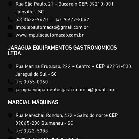
Rua São Paulo, 21 - Bucarein
CEP
: 89210-001
Joinville - SC
3433-9420
9.927-8067
(47)
(47)
impulsoautomacao@gmail.com.br
www.impulsoautomacao.com.br
JARAGUA EQUIPAMENTOS GASTRONOMICOS
LTDA.
Rua Marina Frutuoso, 222 – Centro –
CEP
: 89251-500
Jaraguá do Sul - SC
3055-0060
(47)
jaraguaequipamentosgastronomia@gmail.com
MARCIAL MÁQUINAS
Rua Marechal Rondon, 472 - Salto do norte
CEP
:
89065-200 Blumenau - SC
3323-5388
(47)
www.marcialmaquinas.com.br