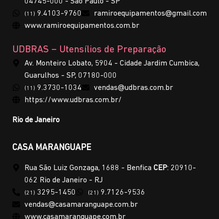
04745-000 - São Paulo - SP
9.4103-9760
ramiroequipamentos@gmail.com
(11)
www.ramiroequipamentos.com.br
UDBRAS – Utensílios de Preparação
Av. Monteiro Lobato, 5904 - Cidade Jardim Cumbica,
Guarulhos - SP, 07180-000
9.3730-1034
vendas@udbras.com.br
(11)
https://www.udbras.com.br/
Rio de Janeiro
CASA MARANGUAPE
Rua São Luiz Gonzaga, 1688 - Benfica
CEP
: 20910-
062 Rio de Janeiro - RJ
3295-1450
9.7126-9536
(21)
(21)
vendas@casamaranguape.com.br
www.casamaranguape.com.br