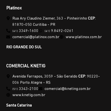
Platinox
Rua Ary Claudino Ziemer, 363 - Pinheirinho
CEP
:
81870-050 Curitiba - PR
3349-1600
9.8492-0261
(41)
(41)
comercial@platinox.com.br
www.platinox.com.br
RIO GRANDE DO SUL
COMERCIAL KNETIG
Avenida Farrapos, 3059 - São Geraldo
CEP
: 90220-
006 Porto Alegre - RS
3343-2100
comercial@kneting.com.br
(51)
www.knetig.com.br
Santa Catarina