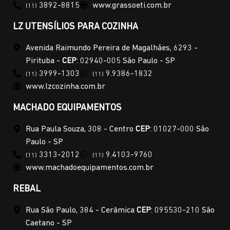
3892-8815
www.grassoeti.com.br
(11)
LZ UTENSÍLIOS PARA COZINHA
Avenida Raimundo Pereira de Magalhães, 6293 -
Pirituba -
CEP
: 02940-005 São Paulo - SP
3999-1303
9.9386-1832
(11)
(11)
www.lzcozinha.com.br
MACHADO EQUIPAMENTOS
Rua Paula Souza, 308 - Centro
CEP
: 01027-000 São
Paulo - SP
3313-2012
9.4103-9760
(11)
(11)
www.machadoequipamentos.com.br
REBAL
Rua São Paulo, 384 - Cerâmica
CEP
: 095530-210 São
Caetano - SP