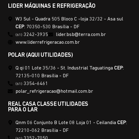
LIDER MÁQUINAS E REFRIGERAÇÃO
W3 Sul - Quadra 505 Bloco C -loja 32/32 - Asa sul
CEP
: 70350-530 Brasília - DF
3242-3935
lider.bsb@terra.com.br
(61)
www.liderrefrigeracao.com.br
POLAR (AQUI UTILIDADES)
Q qi 01 Lote 35/36 - St. Industrial Taguatinga
CEP
:
72135-010 Brasília - DF
3354-6461
(61)
polar_refrigeracao@hotmail.com.br
REAL CASA CLASSE UTILIDADES
PARA O LAR
Qnm 06 Conjunto B Lote 08 Loja 01 - Ceilandia
CEP
:
72210-062 Brasília - DF
3352-7050
(61)