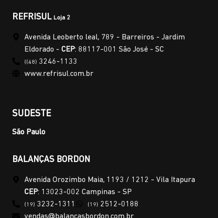
REFRISUL
Loja 2
Avenida Leoberto leal, 789 - Barreiros - Jardim
Eldorado -
CEP
: 88117-001 São José - SC
3246-1133
((48)
www.refrisul.com.br
SUDESTE
São Paulo
BALANÇAS BORDON
Avenida Orozimbo Maia, 1193 / 1212 - Vila Itapura
CEP
: 13023-002 Campinas - SP
3232-1311
2512-0188
(19)
(19)
vendas@balancasbordon.com.br