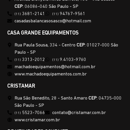
CEP
: 06086-040 São Paulo - SP
3681-2141
94767-9561
(11)
(11)
casadasbalancasosasco@hotmail.com
CASA GRANDE EQUIPAMENTOS
Rua Paula Sousa, 334 - Centro
CEP
: 01027-000 São
Paulo - SP
3313-2012
9.4103-9760
(11)
(11)
machadoequipamentos@hotmail.com.br
www.machadoequipamentos.com.br
CRISTAMAR
Rua São Benedito, 28 - Santo Amaro
CEP
: 04735-000
São Paulo - SP
5523-7066
contato@cristamar.com.br
(11)
www.cristamar.com.br