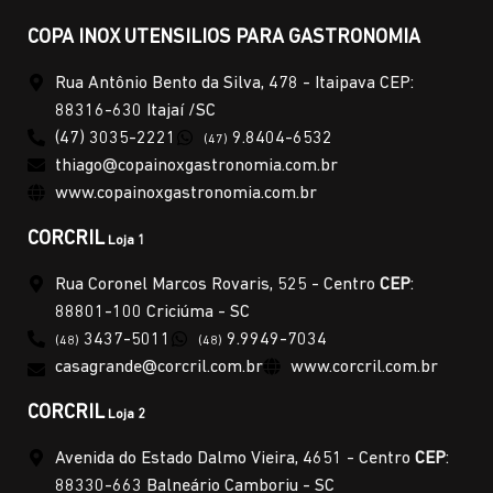
COPA INOX UTENSILIOS PARA GASTRONOMIA
Rua Antônio Bento da Silva, 478 - Itaipava CEP:
88316-630 Itajaí /SC
(47) 3035-2221
9.8404-6532
(47)
thiago@copainoxgastronomia.com.br
www.copainoxgastronomia.com.br
CORCRIL
Loja 1
Rua Coronel Marcos Rovaris, 525 - Centro
CEP
:
88801-100 Criciúma - SC
3437-5011
9.9949-7034
(48)
(48)
casagrande@corcril.com.br
www.corcril.com.br
CORCRIL
Loja 2
Avenida do Estado Dalmo Vieira, 4651 - Centro
CEP
:
88330-663 Balneário Camboriu - SC