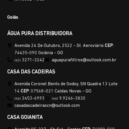
Goiás
ÁGUA PURA DISTRIBUIDORA
Avenida 24 De Outubro, 2522 - St. Aeroviário
CEP
:
74435-090 Goiânia - GO
3271-3242
aguapurafiltros@outlook.com.br
(62)
CASA DAS CADEIRAS
Avenida Coronel Bento de Godoy, SN Quadra 13 Lote
14
CEP
: 07568-021 Caldas Novas - GO
3453-6993
9.9246-3830
(64)
(64)
casadascadeirascn@outlook.com
CASA GOIANITA