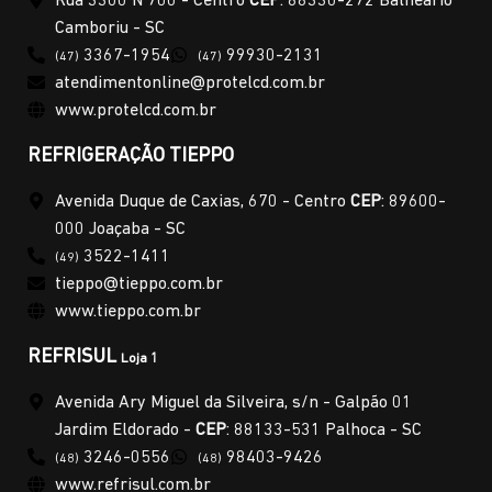
Rua 3300 N 700 - Centro
CEP
: 88330-272 Balneário
Camboriu - SC
3367-1954
99930-2131
(47)
(47)
atendimentonline@protelcd.com.br
www.protelcd.com.br
REFRIGERAÇÃO TIEPPO
Avenida Duque de Caxias, 670 - Centro
CEP
: 89600-
000 Joaçaba - SC
3522-1411
(49)
tieppo@tieppo.com.br
www.tieppo.com.br
REFRISUL
Loja 1
Avenida Ary Miguel da Silveira, s/n - Galpão 01
Jardim Eldorado -
CEP
: 88133-531 Palhoca - SC
3246-0556
98403-9426
(48)
(48)
www.refrisul.com.br