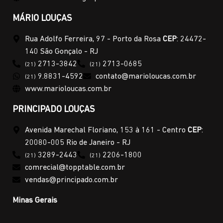
MÁRIO LOUÇAS
Rua Adolfo Ferreira, 97 - Porto da Rosa
CEP
: 24472-
140 São Gonçalo - RJ
2713-3842
2713-0685
(21)
(21)
9.8831-4592
contato@marioloucas.com.br
(21)
www.marioloucas.com.br
PRINCIPADO LOUÇAS
Avenida Marechal Floriano, 153 à 161 - Centro
CEP
:
20080-005 Rio de Janeiro - RJ
3289-2443
2206-1800
(21)
(21)
comrecial@topptable.com.br
vendas@principado.com.br
Minas Gerais