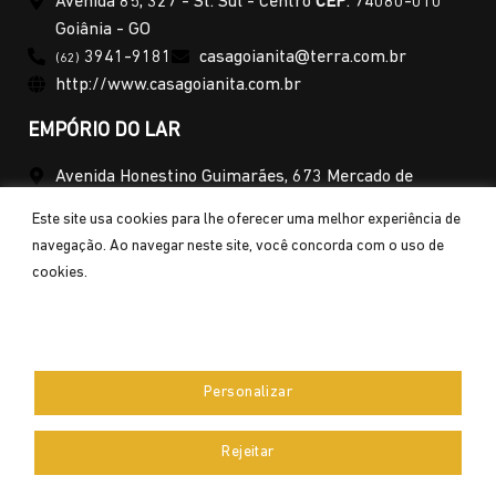
Avenida 85, 327 - St. Sul - Centro
CEP
: 74080-010
Goiânia - GO
3941-9181
casagoianita@terra.com.br
(62)
http://www.casagoianita.com.br
EMPÓRIO DO LAR
Avenida Honestino Guimarães, 673 Mercado de
Campinas - St. Campinas -
CEP
: 74525-050 Goiânia -
Este site usa cookies para lhe oferecer uma melhor experiência de
GO
navegação. Ao navegar neste site, você concorda com o uso de
3088-0893
emporiodolar.gyn@gmail.com
(62)
cookies.
EXCLUSIVA ULTILIDADES
Aceitar
Rua 4, 255 - Centro
3225-1747
(62)
CEP
: 74020-060 Goiânia - GO
Personalizar
luiz@exclusivautilidades.com.br
www.exclusivautilidades.com.br
Rejeitar
Norte