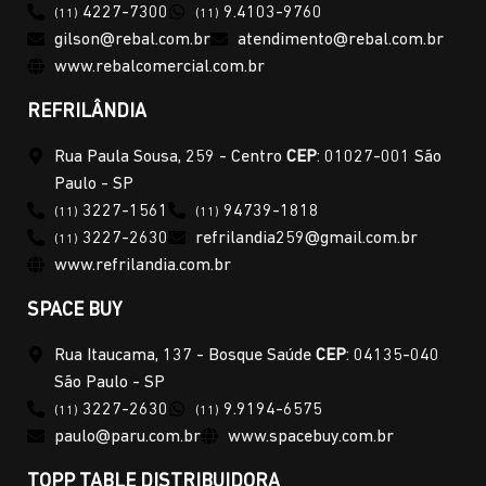
4227-7300
9.4103-9760
(11)
(11)
gilson@rebal.com.br
atendimento@rebal.com.br
www.rebalcomercial.com.br
REFRILÂNDIA
Rua Paula Sousa, 259 - Centro
CEP
: 01027-001 São
Paulo - SP
3227-1561
94739-1818
(11)
(11)
3227-2630
refrilandia259@gmail.com.br
(11)
www.refrilandia.com.br
SPACE BUY
Rua Itaucama, 137 - Bosque Saúde
CEP
: 04135-040
São Paulo - SP
3227-2630
9.9194-6575
(11)
(11)
paulo@paru.com.br
www.spacebuy.com.br
TOPP TABLE DISTRIBUIDORA