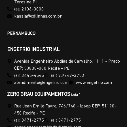
Teresina PI
2106-3800
(86)
kassia@cdlinhas.com.br
PERNAMBUCO
ENGEFRIO INDUSTRIAL
Avenida Engenheiro Abdias de Carvalho, 1111 - Prado
CEP
: 50830-000 Recife - PE
3445-4545
9.9249-3753
(81)
(81)
atendimento@engefrio.com
www.engefrio.com
ZERO GRAU EQUIPAMENTOS
Loja 1
Rua Jean Emile Favre, 746/748 - Ipsep
CEP
: 51190-
450 Recife - PE
3471-2775
3471-2775
(81)
(81)