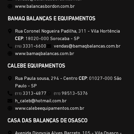
www.balancasbordon.com.br
BAMAQ BALANÇAS E EQUIPAMENTOS
Rua Coronel Nogueira Padilha, 311 - Vila Hortência
CEP
: 18020-000 Sorocaba - SP
3331-6600
vendas@bamaqbalancas.com.br
(15)
www.bamaqbalancas.com.br
CALEBE EQUIPAMENTOS
Rua Paula sousa, 294 - Centro
CEP
: 01027-000 São
Paulo - SP
3313-4877
98513-5376
(11)
(11)
h_caleb@hotmail.com.br
www.calebeequipamentos.com.br
CASA DAS BALANÇAS DE OSASCO
Avenida Dionysia Alves Barreto, 105 - Vila Osasco -