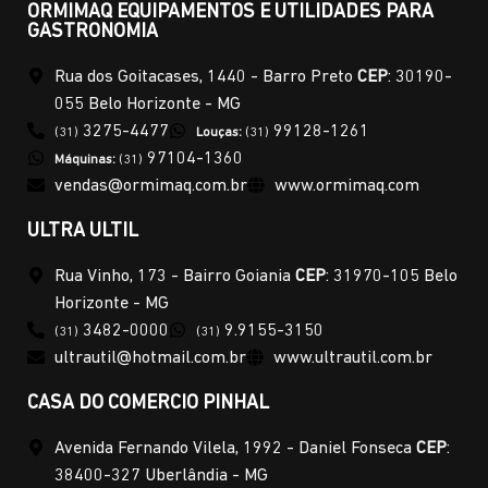
ORMIMAQ EQUIPAMENTOS E UTILIDADES PARA
GASTRONOMIA
Rua dos Goitacases, 1440 - Barro Preto
CEP
: 30190-
055 Belo Horizonte - MG
3275-4477
99128-1261
(31)
Louças:
(31)
97104-1360
Máquinas:
(31)
vendas@ormimaq.com.br
www.ormimaq.com
ULTRA ULTIL
Rua Vinho, 173 - Bairro Goiania
CEP
: 31970-105 Belo
Horizonte - MG
3482-0000
9.9155-3150
(31)
(31)
ultrautil@hotmail.com.br
www.ultrautil.com.br
CASA DO COMERCIO PINHAL
Avenida Fernando Vilela, 1992 - Daniel Fonseca
CEP
:
38400-327 Uberlândia - MG