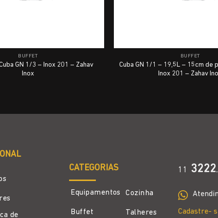
BUFFET
BUFFET
Cuba GN 1/3 – Inox 201 – Zahav
Cuba GN 1/1 – 19,5L – 15cm de 
Inox
Inox 201 – Zahav In
IONAL
CATEGORIAS
3222
11
.
os
Equipamentos
Cozinha
Atendi
ores
Cadastre- s
Buffet
Talheres
ica de