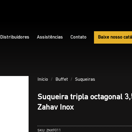
Distribuidores
Assistências
Contato
Baixe nosso catá
Início
/
Buffet
/
Suqueiras
Suqueira tripla octagonal 3
Zahav Inox
SKU:
ZNX9011