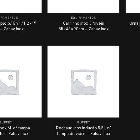
IPAMENTOS
EQUIPAMENTOS
plo p/ Gn 1/1 2×15
Carrinho inox 3 Níveis
Urna 
 – Zahav Inox
85×45×90cm – Zahav Inox
BUFFET
BUFFET
nox 6L c/ tampa
Rechaud inox indução 5,5L c/
te – Zahav Inox
tampa de vidro – Zahav Inox