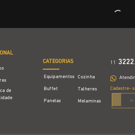
IONAL
CATEGORIAS
3222
11
.
os
Equipamentos
Cozinha
Atendi
ores
Cadastre- s
Buffet
Talheres
ica de
cidade
Panelas
Melaminas