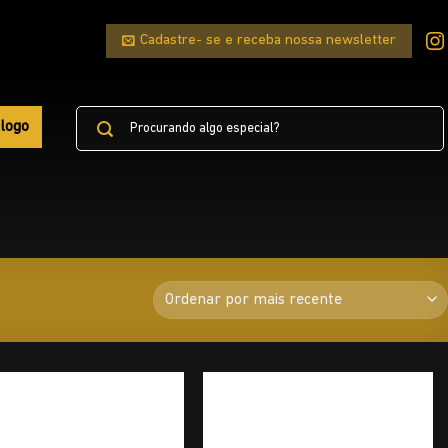
Cadastre- se e receba nossa newsletter
Pesquisar
logo
por: