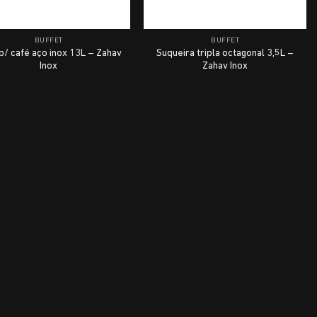
BUFFET
BUFFET
p/ café aço inox 13L – Zahav
Suqueira tripla octagonal 3,5L –
Inox
Zahav Inox