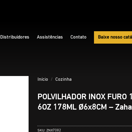
Distribuidores
Assistências
Contato
Baixe nosso catá
Início
/
Cozinha
POLVILHADOR INOX FURO 
6OZ 178ML Ø6x8CM – Zahav
SKU:
ZNX7082