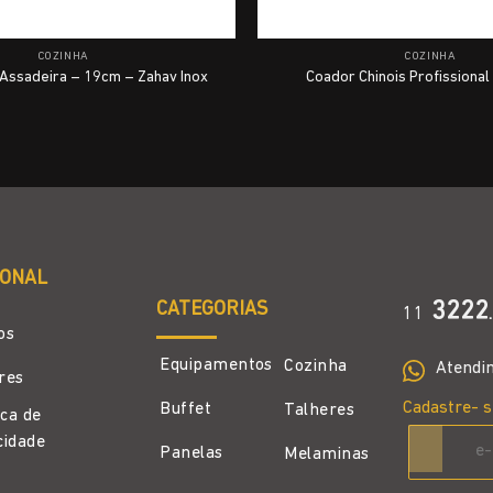
COZINHA
COZINHA
Assadeira – 19cm – Zahav Inox
Coador Chinois Profissiona
IONAL
CATEGORIAS
3222
11
.
os
Equipamentos
Cozinha
Atendi
ores
Cadastre- s
Buffet
Talheres
ica de
cidade
Panelas
Melaminas