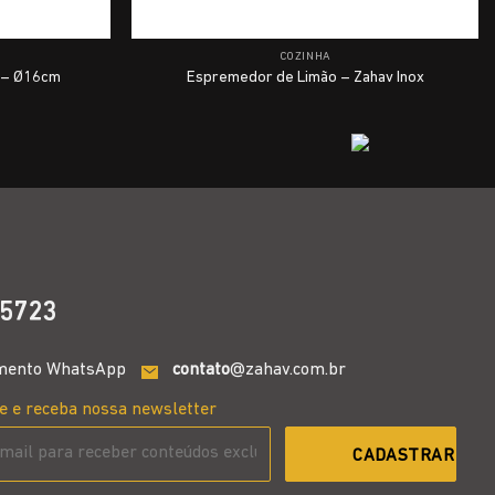
COZINHA
l – Ø16cm
Espremedor de Limão – Zahav Inox
5723
mento WhatsApp
contato
@zahav.com.br
e e receba nossa newsletter