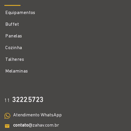
Equipamentos
Buffet
Panelas
Cozinha
Talheres
Melaminas
3222
5723
11
.
Atendimento WhatsApp
contato
@zahav.com.br