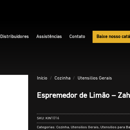
Distribuidores
Assistências
Contato
Baixe nosso catá
Início
/
Cozinha
/
Utensilios Gerais
Espremedor de Limão – Zah
SKU:
KIN1016
Categorias:
Cozinha
,
Utensilios Gerais
,
Utensílios para B