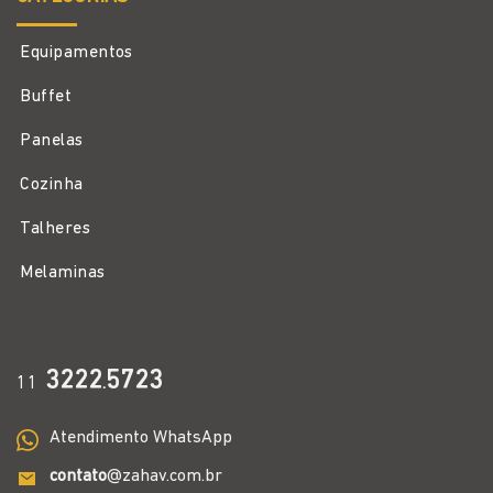
Equipamentos
Buffet
Panelas
Cozinha
Talheres
Melaminas
3222
5723
11
.
Atendimento WhatsApp
contato
@zahav.com.br