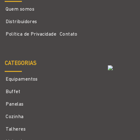
675ml – Ø18cm – Zahav
675ml – Ø18cm – Zahav
Melamina
Melamina
MELAMINAS
MELAMINAS
Saladeira- Laranja Terra –
Saladeira- Cinza Granito –
1,46L – Ø24cm – Zahav
1,46L – Ø24cm – Zahav
Melamina
Melamina