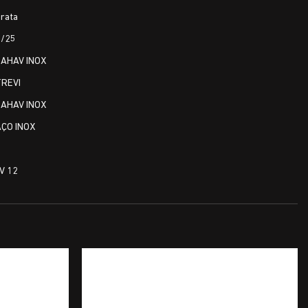
rata
1/25
ZAHAV INOX
TREVI
ZAHAV INOX
AÇO INOX
1
V 12