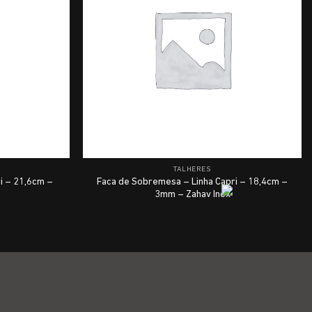
TALHERES
i – 21,6cm –
Faca de Sobremesa – Linha Capri – 18,4cm –
3mm – Zahav Inox