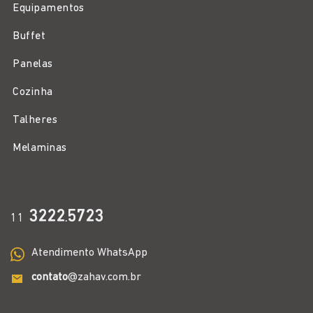
Equipamentos
Buffet
Panelas
Cozinha
Talheres
Melaminas
3222
5723
11
.
Atendimento WhatsApp
contato
@zahav.com.br