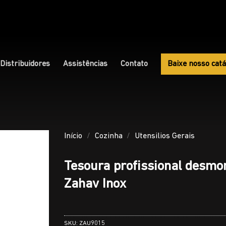
Distribuidores
Assistências
Contato
Baixe nosso catá
Início
/
Cozinha
/
Utensilios Gerais
Tesoura profissional desmo
Zahav Inox
SKU:
ZAU9015