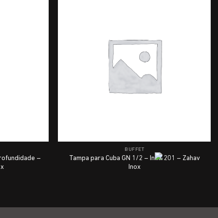
BUFFET
rofundidade –
Tampa para Cuba GN 1/2 – Inox 201 – Zahav
ox
Inox