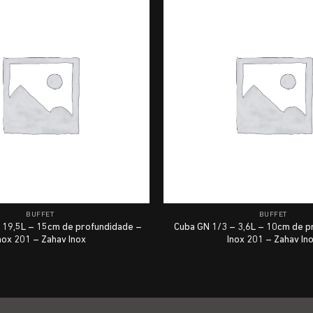
BUFFET
BUFFET
 19,5L – 15cm de profundidade –
Cuba GN 1/3 – 3,6L – 10cm de p
nox 201 – Zahav Inox
Inox 201 – Zahav In