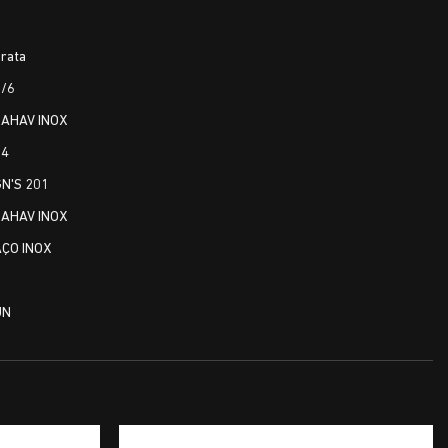
6
rata
1/6
ZAHAV INOX
54
N'S 201
ZAHAV INOX
AÇO INOX
1
UN