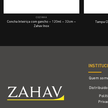
COZINHA
Concha Inteiriça com gancho – 120ml – 32cm –
Tampa Cl
Zahav Inox
INSTITUC
Quem som
Distribuid
Polít
Priva