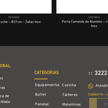
COZINHA
COZINHA
Porta Comanda de Alumínio – 
oche – Ø27cm – Zahav Inox
Inox
IONAL
CATEGORIAS
3222
11
.
os
Equipamentos
Cozinha
Atendi
ores
Cadastre- s
Buffet
Talheres
ica de
cidade
Panelas
Melaminas