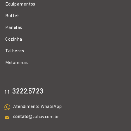
Equipamentos
Buffet
Panelas
Cozinha
Talheres
Melaminas
3222
5723
11
.
Atendimento WhatsApp
contato
@zahav.com.br