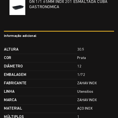
GN 1/1 65MM INOX 201 ESMALTADA CUBA
GASTRONOMICA
Informação adicional
ALTURA
30.5
COR
Prata
DIÂMETRO
12
EMBALAGEM
1/72
FABRICANTE
ZAHAV INOX
LINHA
Utensilios
MARCA
ZAHAV INOX
MATERIAL
AÇO INOX
MÚLTIPLOS
1