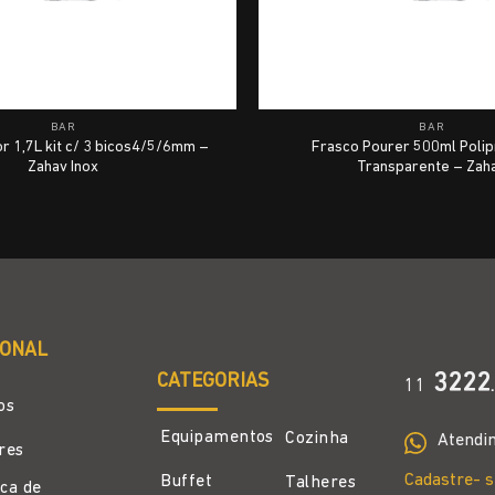
BAR
BAR
or 1,7L kit c/ 3 bicos4/5/6mm –
Frasco Pourer 500ml Polip
Zahav Inox
Transparente – Zah
IONAL
CATEGORIAS
3222
11
.
os
Equipamentos
Cozinha
Atendi
ores
Cadastre- s
Buffet
Talheres
ica de