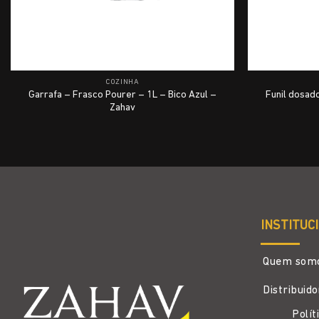
COZINHA
Garrafa – Frasco Pourer – 1L – Bico Azul –
Funil dosad
Zahav
INSTITUC
Quem som
Distribuid
Polít