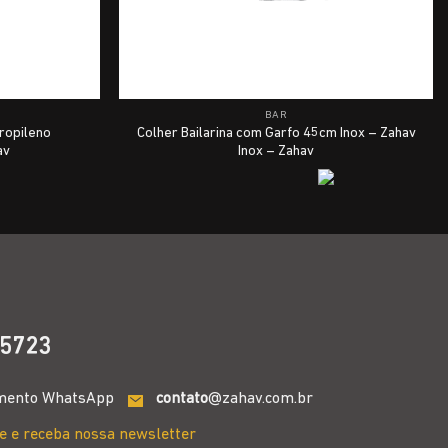
BAR
ropileno
Colher Bailarina com Garfo 45cm Inox – Zahav
av
Inox – Zahav
5723
mento WhatsApp
contato
@zahav.com.br
e e receba nossa newsletter