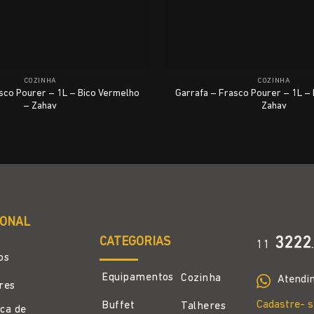
COZINHA
COZINHA
sco Pourer – 1L – Bico Vermelho
Garrafa – Frasco Pourer – 1L – 
– Zahav
Zahav
IONAL
CATEGORIAS
3222
11
.
os
Equipamentos
Cozinha
Atendi
ores
Cadastre- s
Buffet
Talheres
ica de