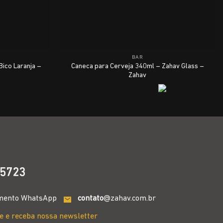
BAR
Bico Laranja –
Caneca para Cerveja 340ml – Zahav Glass –
Zahav
5723
mento WhatsApp
contato
@zahav.com.br
e e receba nossa newsletter