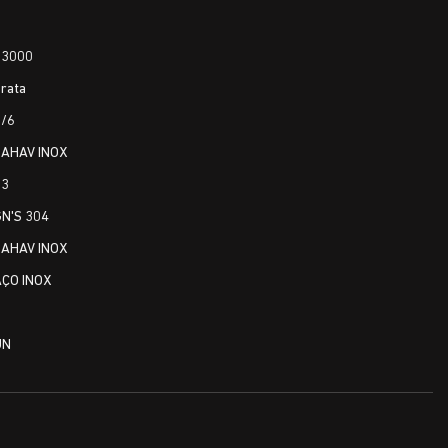
6
13000
rata
1/6
ZAHAV INOX
53
N'S 304
ZAHAV INOX
AÇO INOX
1
UN