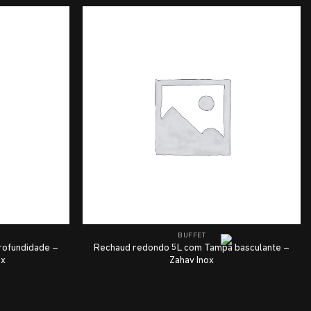
BUFFET
rofundidade –
Rechaud redondo 5L com Tampa basculante –
ox
Zahav Inox