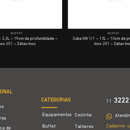
BUFFET
BUFFET
– 2,2L – 15cm de profundidade –
Cuba GN 1/1 – 13L – 10cm de p
nox 201 – Zahav Inox
Inox 201 – Zahav In
IONAL
CATEGORIAS
3222
11
.
os
Equipamentos
Cozinha
Atendi
ores
Cadastre- s
Buffet
Talheres
ica de