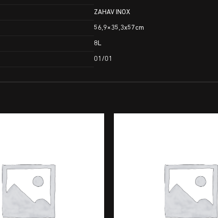
ZAHAV INOX
56,9×35,3x57cm
8L
01/01