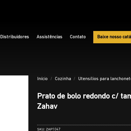
Distribuidores
Assistências
Contato
Baixe nosso catá
Início
/
Cozinha
/
Utensílios para lanchonet
Prato de bolo redondo c/ ta
Zahav
SKU:
ZAP1047