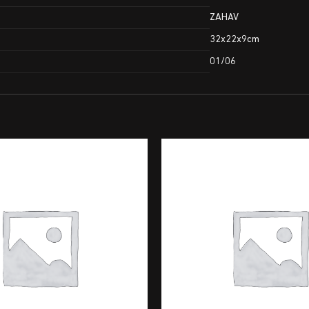
ZAHAV
32x22x9cm
01/06