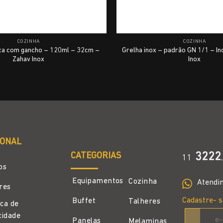
COZINHA
COZINHA
iça com gancho – 120ml – 32cm –
Grelha inox – padrão GN 1/1 – In
Zahav Inox
Inox
IONAL
CATEGORIAS
3222
11
.
os
Equipamentos
Cozinha
Atendi
ores
Cadastre- s
Buffet
Talheres
ica de
cidade
Panelas
Melaminas