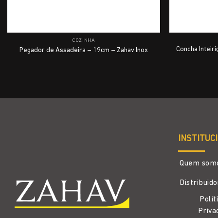
COZINHA
Concha Inteir
Pegador de Assadeira – 19cm – Zahav Inox
INSTITUC
Quem som
Distribuid
Polít
Priva