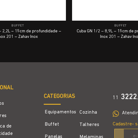
BUFFET
BUFFET
– 2,2L – 15cm de profundidade –
Cuba GN 1/2 – 8,9L – 15cm de p
nox 201 – Zahav Inox
Inox 201 – Zahav In
IONAL
CATEGORIAS
3222
11
.
os
Equipamentos
Cozinha
Atendi
ores
Cadastre- s
Buffet
Talheres
ica de
cidade
Panelas
Melaminas