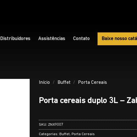
Distribuidores
Assistências
Contato
Baixe nosso catá
Início
/
Buffet
/
Porta Cereais
Porta cereais duplo 3L – Za
SKU:
ZNX9007
Categorias:
Buffet
,
Porta Cereais