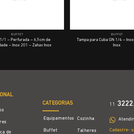
BUFFET
BUFFET
1/1 – Perfurada – 6,5cm de
Tampa para Cuba GN 1/4 – Inox
ade – Inox 201 – Zahav Inox
Inox
IONAL
CATEGORIAS
3222
11
.
os
Equipamentos
Cozinha
Atendi
ores
Cadastre- s
Buffet
Talheres
ica de