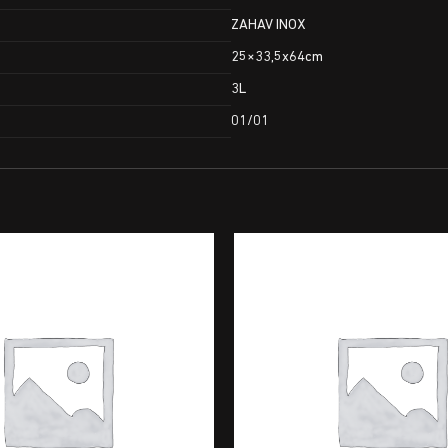
ZAHAV INOX
25×33,5x64cm
3L
01/01