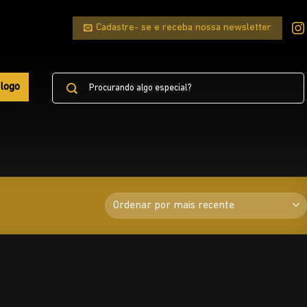
Cadastre- se e receba nossa newsletter
Pesquisar
logo
por: