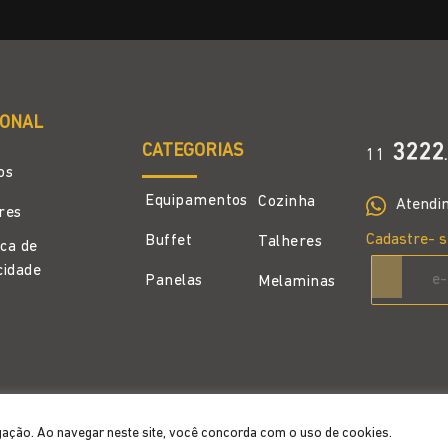
IONAL
CATEGORIAS
3222
11
.
os
Equipamentos
Cozinha
Atendi
ores
Cadastre- s
Buffet
Talheres
ica de
cidade
Panelas
Melaminas
gação. Ao navegar neste site, você concorda com o uso de cookies.