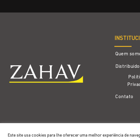
INSTITUC
Quem som
Distribuid
Polít
Priva
Contato
Copyright 2026 ©
Zahav
- Todos os direitos reservados
Este site usa cookies para lhe oferecer uma melhor experiência de nave