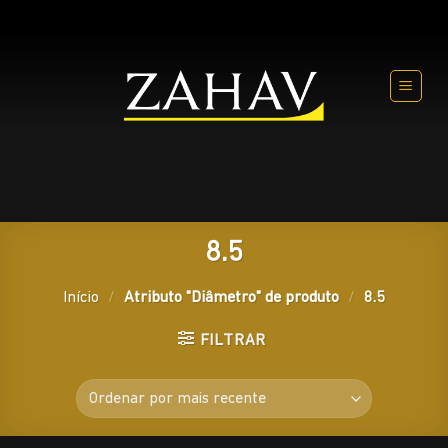
Skip
to
content
8.5
Início
/
Atributo "Diâmetro" de produto
/
8.5
FILTRAR