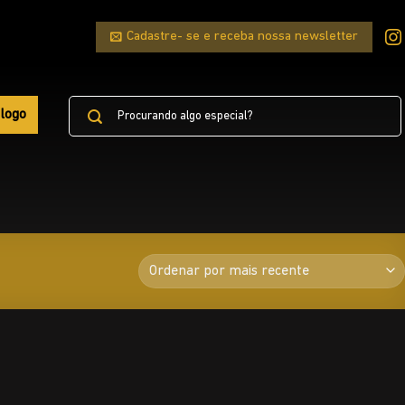
Cadastre- se e receba nossa newsletter
Pesquisar
logo
por: