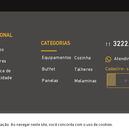
IONAL
CATEGORIAS
3222
11
.
os
Equipamentos
Cozinha
Atendi
ores
Cadastre- s
Buffet
Talheres
ica de
cidade
Panelas
Melaminas
gação. Ao navegar neste site, você concorda com o uso de cookies.