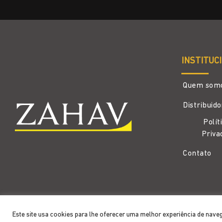
INSTITUC
Quem som
Distribuid
Polít
Priva
Contato
Copyright 2026 ©
Zahav
- Todos os direitos reservados
Este site usa cookies para lhe oferecer uma melhor experiência de nave