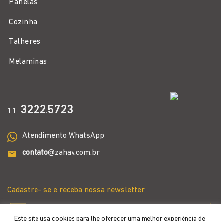
Panelas
Cozinha
Talheres
Melaminas
3222
5723
11
.
Atendimento WhatsApp
contato
@zahav.com.br
Cadastre- se e receba nossa newsletter
Este site usa cookies para lhe oferecer uma melhor experiência de