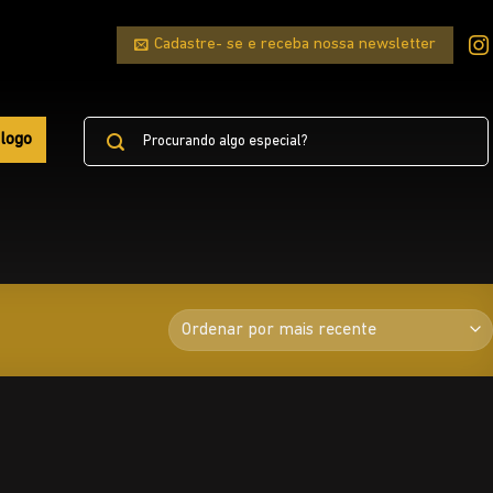
Cadastre- se e receba nossa newsletter
Pesquisar
logo
por: