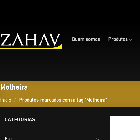
Skip
to
content
Quem somos
Produtos
Molheira
Início
/
Produtos marcados com a tag “Molheira”
CATEGORIAS
Bar