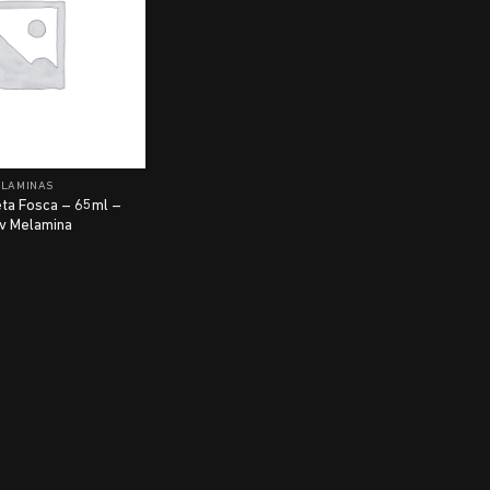
ELAMINAS
eta Fosca – 65ml –
v Melamina