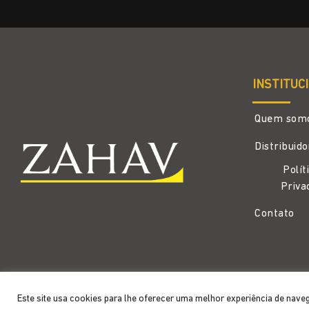
INSTITUC
Quem som
Distribuid
Polít
Priva
Contato
Copyright 2026 ©
Zahav
- Todos os direitos reservados
Este site usa cookies para lhe oferecer uma melhor experiência de nave