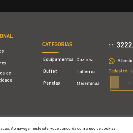
IONAL
CATEGORIAS
3222
11
.
os
Equipamentos
Cozinha
Atendi
ores
Cadastre- s
Buffet
Talheres
ica de
cidade
Panelas
Melaminas
gação. Ao navegar neste site, você concorda com o uso de cookies.