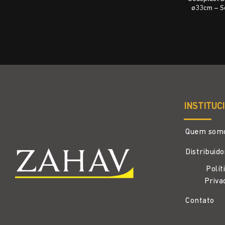
ø33cm – S
INSTITUC
Quem som
Distribuid
Polít
Priva
Contato