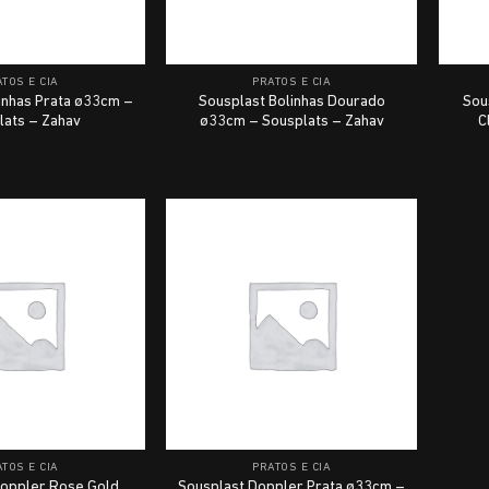
TOS E CIA
PRATOS E CIA
inhas Prata ø33cm –
Sousplast Bolinhas Dourado
Sou
lats – Zahav
ø33cm – Sousplats – Zahav
C
TOS E CIA
PRATOS E CIA
Doppler Rose Gold
Sousplast Doppler Prata ø33cm –