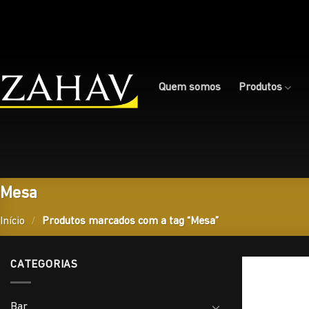
Skip
to
content
Quem somos
Produtos
Mesa
Início
/
Produtos marcados com a tag “Mesa”
CATEGORIAS
Bar