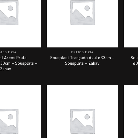
TOS E CIA
PRATOS E CIA
st Arcos Prata
Sousplast Trançado Azul ø33cm –
Sou
ø33cm – Sousplats –
Sousplats – Zahav
ø3
Zahav