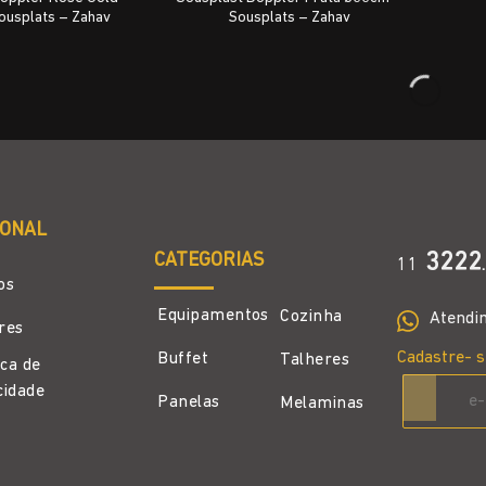
ousplats – Zahav
Sousplats – Zahav
IONAL
CATEGORIAS
3222
11
.
os
Equipamentos
Cozinha
Atendi
ores
Cadastre- s
Buffet
Talheres
ica de
cidade
Panelas
Melaminas