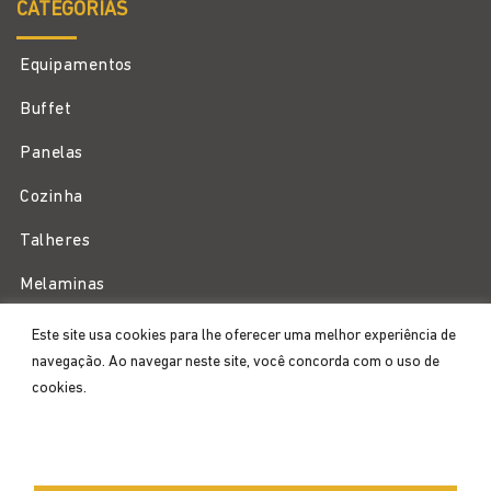
CATEGORIAS
Equipamentos
Buffet
Panelas
Cozinha
Talheres
Melaminas
Este site usa cookies para lhe oferecer uma melhor experiência de
navegação. Ao navegar neste site, você concorda com o uso de
cookies.
3222
5723
11
.
Aceitar
Atendimento WhatsApp
contato
@zahav.com.br