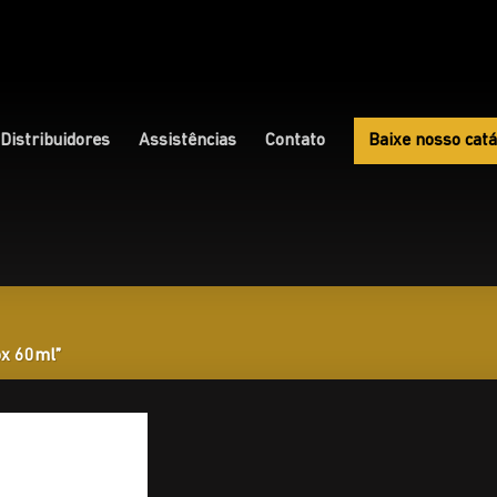
Distribuidores
Assistências
Contato
Baixe nosso catá
ox 60ml”