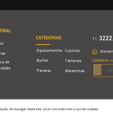
IONAL
CATEGORIAS
3222
11
.
os
Equipamentos
Cozinha
Atendi
ores
Cadastre- s
Buffet
Talheres
ica de
cidade
Panelas
Melaminas
gação. Ao navegar neste site, você concorda com o uso de cookies.