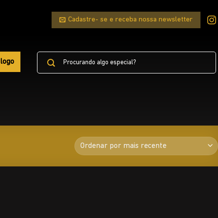
Cadastre- se e receba nossa newsletter
Pesquisar
logo
por: