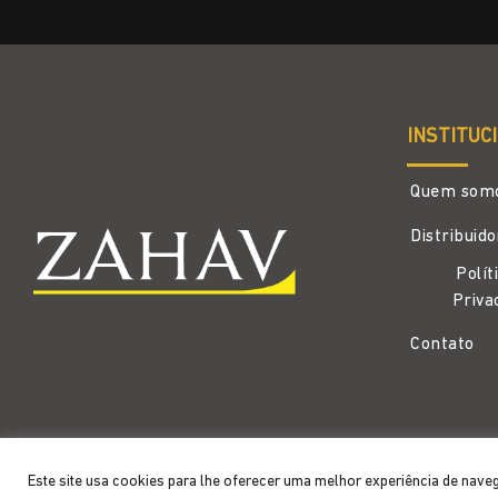
INSTITUC
Quem som
Distribuid
Polít
Priva
Contato
Copyright 2026 ©
Zahav
- Todos os direitos reservados
Este site usa cookies para lhe oferecer uma melhor experiência de nave