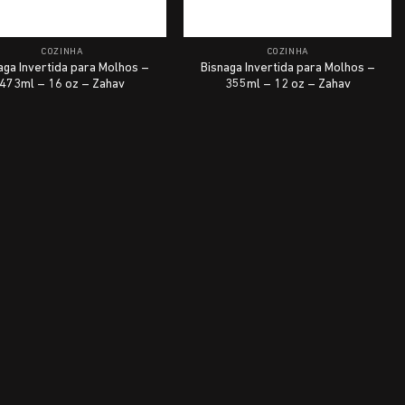
COZINHA
COZINHA
aga Invertida para Molhos –
Bisnaga Invertida para Molhos –
473ml – 16 oz – Zahav
355ml – 12 oz – Zahav