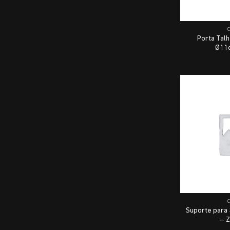
Porta Talh
Ø11c
Suporte para 
– Z