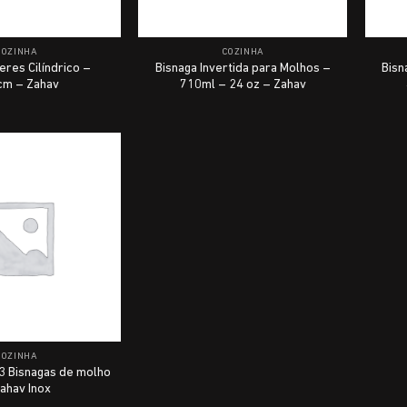
COZINHA
COZINHA
eres Cilíndrico –
Bisnaga Invertida para Molhos –
Bisn
m – Zahav
710ml – 24 oz – Zahav
COZINHA
3 Bisnagas de molho
ahav Inox