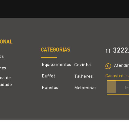
IONAL
CATEGORIAS
3222
11
.
os
Equipamentos
Cozinha
Atendi
ores
Cadastre- s
Buffet
Talheres
ica de
cidade
Panelas
Melaminas