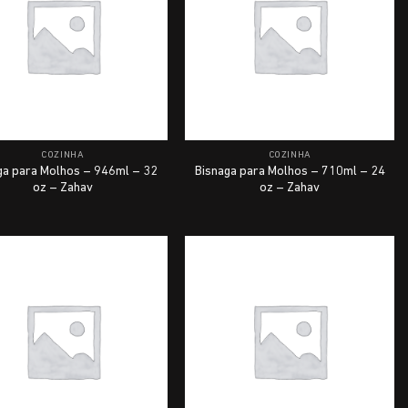
COZINHA
COZINHA
ga para Molhos – 946ml – 32
Bisnaga para Molhos – 710ml – 24
oz – Zahav
oz – Zahav