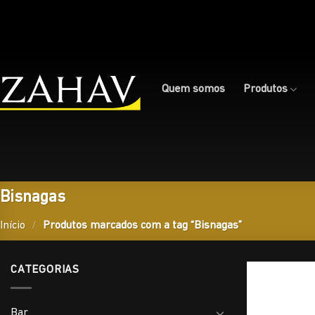
Skip
to
content
Quem somos
Produtos
Bisnagas
Início
/
Produtos marcados com a tag “Bisnagas”
CATEGORIAS
Bar