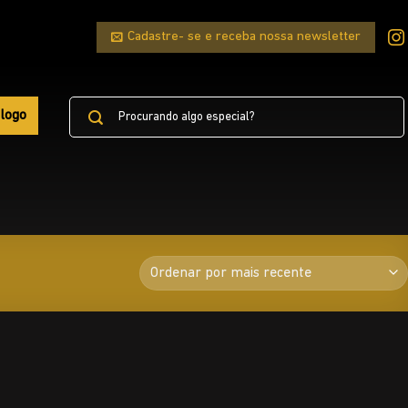
Cadastre- se e receba nossa newsletter
Pesquisar
logo
por: