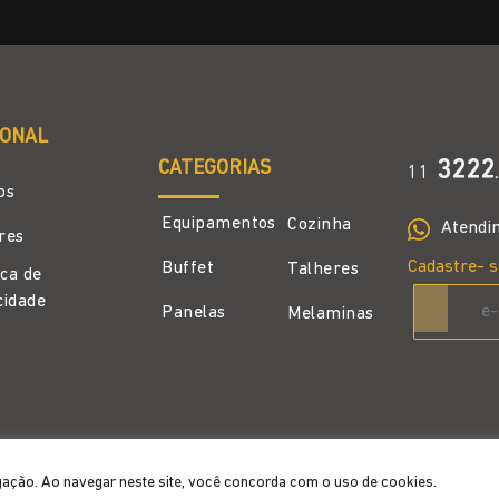
IONAL
CATEGORIAS
3222
11
.
os
Equipamentos
Cozinha
Atendi
ores
Cadastre- s
Buffet
Talheres
ica de
cidade
Panelas
Melaminas
gação. Ao navegar neste site, você concorda com o uso de cookies.