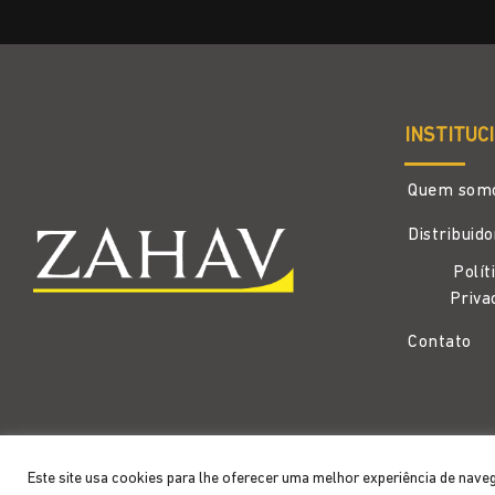
INSTITUC
Quem som
Distribuid
Polít
Priva
Contato
Copyright 2026 ©
Zahav
- Todos os direitos reservados
Este site usa cookies para lhe oferecer uma melhor experiência de nave