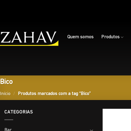
Skip
to
content
Quem somos
Produtos
Bico
Início
/
Produtos marcados com a tag “Bico”
CATEGORIAS
Bar