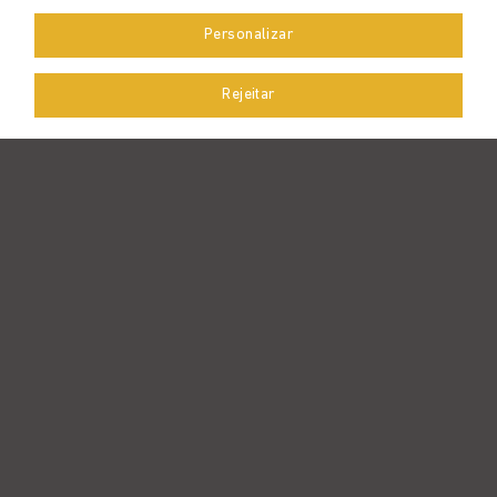
Panelas
Personalizar
Cozinha
Rejeitar
Talheres
Melaminas
3222
5723
11
.
Atendimento WhatsApp
contato
@zahav.com.br
Cadastre- se e receba nossa newsletter