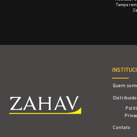
Tampa remo
Za
INSTITUC
Quem som
Distribuid
Polít
Priva
Contato