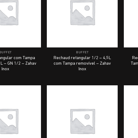
BUFFET
BUFFET
angular com Tampa
Rechaud retangular 1/2 – 4,5L
Re
5L – GN 1/2 – Zahav
com Tampa removível – Zahav
Tam
Inox
Inox