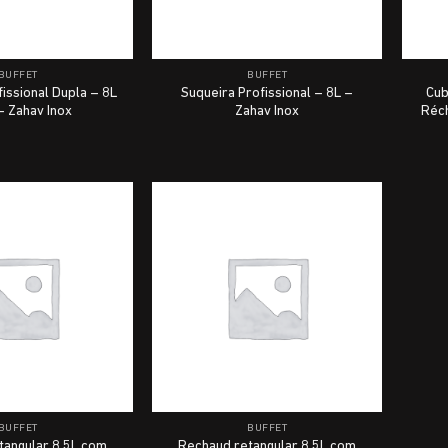
BUFFET
BUFFET
issional Dupla – 8L
Suqueira Profissional – 8L –
Cub
– Zahav Inox
Zahav Inox
Réc
BUFFET
BUFFET
tangular 8,5L com
Rechaud retangular 8,5L com