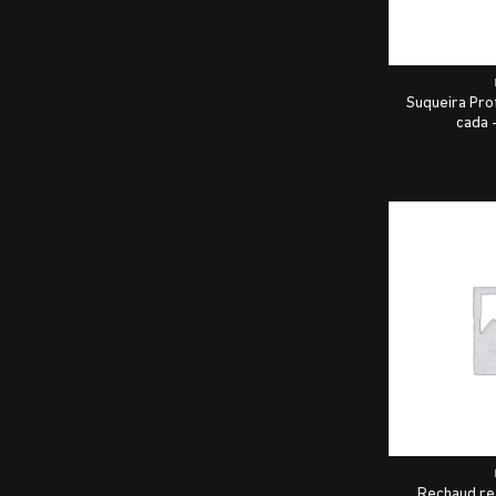
Suqueira Prof
cada 
Rechaud re