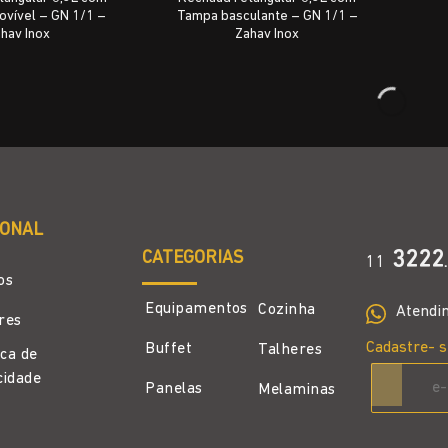
vível – GN 1/1 –
Tampa basculante – GN 1/1 –
hav Inox
Zahav Inox
IONAL
CATEGORIAS
3222
11
.
os
Equipamentos
Cozinha
Atendi
ores
Cadastre- s
Buffet
Talheres
ica de
cidade
Panelas
Melaminas