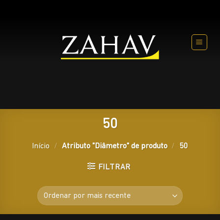
Skip
to
content
50
Início
/
Atributo "Diâmetro" de produto
/
50
FILTRAR