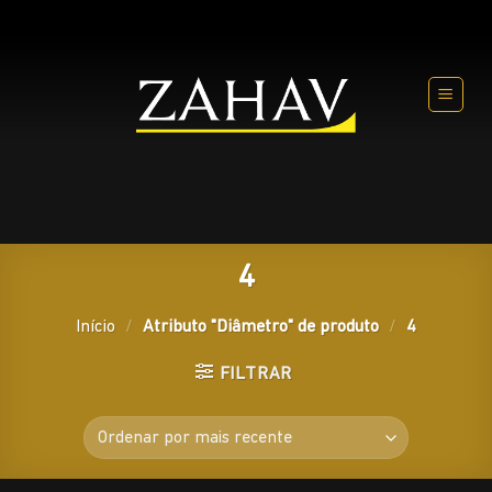
Skip
to
content
4
Início
/
Atributo "Diâmetro" de produto
/
4
FILTRAR