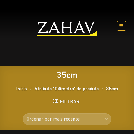
Skip
to
content
35cm
Início
/
Atributo "Diâmetro" de produto
/
35cm
FILTRAR