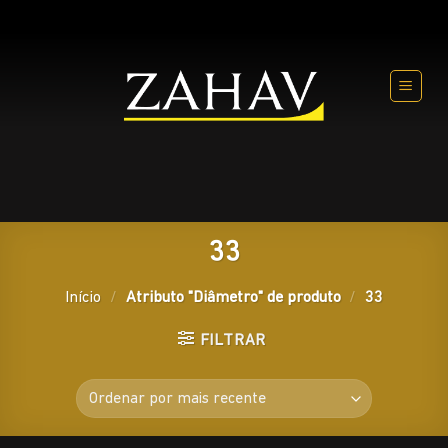
Skip
to
content
33
Início
/
Atributo "Diâmetro" de produto
/
33
FILTRAR