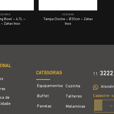
COZINHA
COZINHA
ing Bowl – 4,7L –
Tampa Cloche – Ø30cm – Zahav
– Zahav Inox
Inox
IONAL
CATEGORIAS
3222
11
.
os
Equipamentos
Cozinha
Atendi
ores
Cadastre- s
Buffet
Talheres
ica de
cidade
Panelas
Melaminas