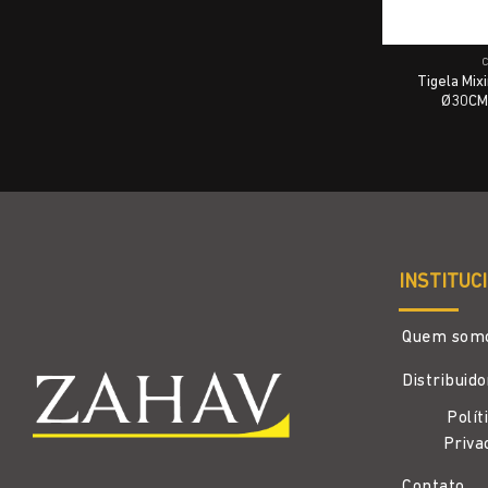
Tigela Mix
Ø30CM 
INSTITUC
Quem som
Distribuid
Polít
Priva
Contato