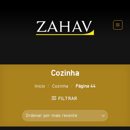
Skip
to
content
Cozinha
Início
/
Cozinha
/
Página 44
FILTRAR